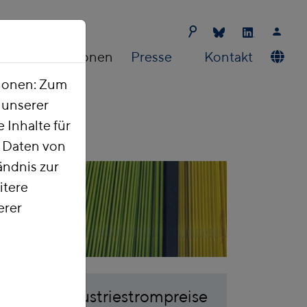
Publikationen
Presse
Kontakt
tionen: Zum
t unserer
 Inhalte für
e Daten von
ndnis zur
itere
erer
ung und Industriestrompreise