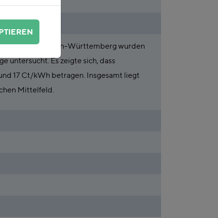
PTIEREN
ergiewirtschaft Baden-Württemberg wurden
untersucht. Es zeigte sich, dass
nd 17 Ct/kWh betragen. Insgesamt liegt
chen Mittelfeld.