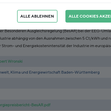
ALLE ABLEHNEN
ALLE COOKIES AKZE
es FÖS im Auftrag des Ministeriums für Umwelt, Klima und En
er Besonderen Ausgleichsregelung (BesAR) bei der EEG-Umlage 
dustrie abhängig von den Ausnahmen zwischen 5 Ct/kWh und ru
 Strom- und Energiekostenintensität der Industrie im europäis
pert Wronski
mwelt, Klima und Energiewirtschaft Baden-Württemberg
giepreisbericht-BesAR.pdf