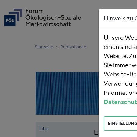
Hinweis zu 
Unsere Webs
einen sind s
Startseite
Publikationen
Website. Zu
Sie immer w
Website-Bes
Verwendung 
Informatione
Datenschut
EINSTELLUN
Titel
Energiepreis