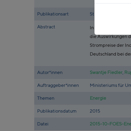
Publikationsart
Studie
Abstract
In dieser Studie d
die Auswirkungen d
Strompreise der In
Deutschland bei der
Autor*innen
Swantje Fiedler
,
Ru
Auftraggeber*innen
Ministeriums für U
Themen
Energie
Publikationsdatum
2015
Datei
2015-10-FOES-Ener