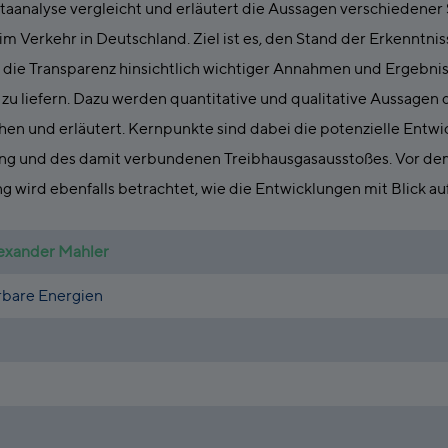
aanalyse vergleicht und erläutert die Aussagen verschiedener
m Verkehr in Deutschland. Ziel ist es, den Stand der Erkenntni
die Transparenz hinsichtlich wichtiger Annahmen und Ergebniss
 zu liefern. Dazu werden quantitative und qualitative Aussage
hen und erläutert. Kernpunkte sind dabei die potenzielle Entwi
ung und des damit verbundenen Treibhausgasausstoßes. Vor dem
 wird ebenfalls betrachtet, wie die Entwicklungen mit Blick a
exander Mahler
rbare Energien