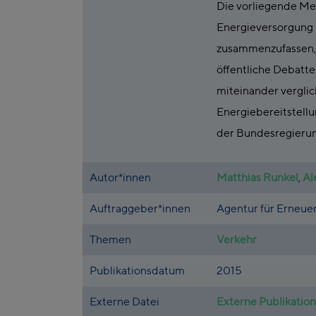
Die vorliegende Met
Energieversorgung i
zusammenzufassen, 
öffentliche Debatte
miteinander verglic
Energiebereitstell
der Bundesregierung
Autor*innen
Matthias Runkel
,
Al
Auftraggeber*innen
Agentur für Erneue
Themen
Verkehr
Publikationsdatum
2015
Externe Datei
Externe Publikation