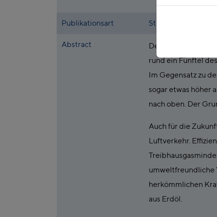
Publikationsart
Studie
Abstract
Der Verkehrssektor i
rund ein Fünftel de
Im Gegensatz zu den
sogar etwas höher a
nach oben. Der Grun
Auch für die Zukun
Luftverkehr. Effizi
Treibhausgasminder
umweltfreundliche V
herkömmlichen Kraft
aus Erdöl.