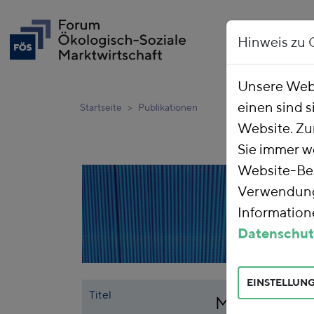
Hinweis zu 
Unsere Webs
einen sind s
Startseite
Publikationen
Website. Zu
Sie immer w
Website-Bes
Verwendung 
Informatione
Datenschut
EINSTELLUN
Titel
Metaanalyse 