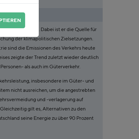
PTIEREN
k unterbelichtet. Dabei ist er die Quelle für
ichung der klimapolitischen Zielsetzungen.
trie sind die Emissionen des Verkehrs heute
ises zeigte der Trend zuletzt wieder deutlich
 Personen- als auch im Güterverkehr.
kehrsleistung, insbesondere im Güter- und
item nicht ausreichen, um die angestrebten
kehrsvermeidung und -verlagerung auf
eichzeitig gilt es, Alternativen zu den
utschland seine Energie zu über 90 Prozent