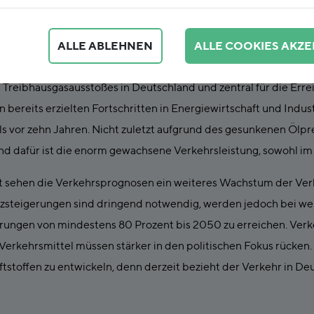
ALLE ABLEHNEN
ALLE COOKIES AKZE
st in der öffentlichen Debatte um die Energiewende bislang star
s Treibhausgasausstoßes in Deutschland und zentral für die Erre
 bereits erzielten Fortschritten in Energiewirtschaft und Indus
ls vor zehn Jahren. Nicht zuletzt aufgrund des gesunkenen Ölpre
d dafür ist die enorm gewachsene Verkehrsleistung, sowohl im
ft sehen die Verkehrsprognosen ein weiteres Wachstum der Ver
enzsteigerungen sind dringend notwendig, werden jedoch bei we
ungen von mindestens 80 Prozent bis 2050 zu erreichen. Ver
erkehrsmittel müssen stärker in den politischen Fokus rücken. Gl
stoffen zu entwickeln, denn derzeit bezieht der Verkehr in De