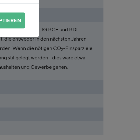
PTIEREN
serve-Konzepts von IG BCE und BDI
et, die entweder in den nächsten Jahren
werden. Wenn die nötigen CO
-Einsparziele
2
ng stillgelegt werden - dies wäre etwa
Haushalten und Gewerbe gehen.