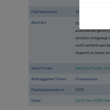
Publikationsart
Studie
Abstract
Das FÖS hat sich i
auseinandergesetzt.
ohnehin stillgelegt
nicht verfehlt werd
doppelt so teuer, 
Autor*innen
Swantje Fiedler
,
Ru
Auftraggeber*innen
Greenpeace
Publikationsdatum
2015
Datei
2015-06-FOES-Kurz