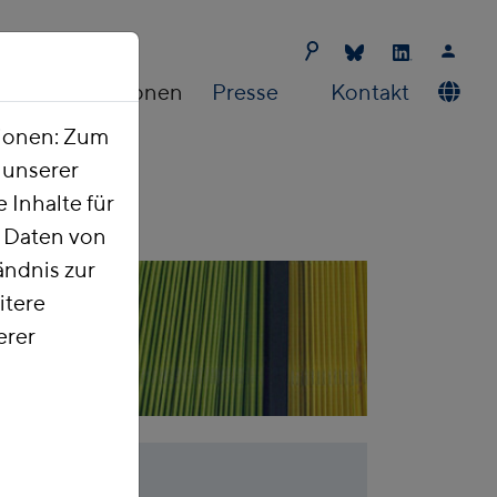
Publikationen
Presse
Kontakt
tionen: Zum
t unserer
 Inhalte für
e Daten von
ndnis zur
itere
erer