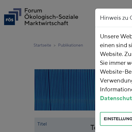
Hinweis zu 
Unsere Webs
einen sind s
Startseite
Publikationen
Website. Zu
Sie immer w
Website-Bes
Verwendung 
Informatione
Datenschut
EINSTELLUN
Titel
Teurer Klima