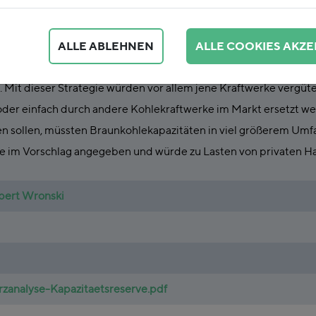
ALLE ABLEHNEN
ALLE COOKIES AKZE
m Auftrag von Greenpeace mit den Prämissen des Kapazitätsre
 Mit dieser Strategie würden vor allem jene Kraftwerke vergüt
 oder einfach durch andere Kohlekraftwerke im Markt ersetzt 
en sollen, müssten Braunkohlekapazitäten in viel größerem Umfa
wie im Vorschlag angegeben und würde zu Lasten von privaten 
pert Wronski
analyse-Kapazitaetsreserve.pdf