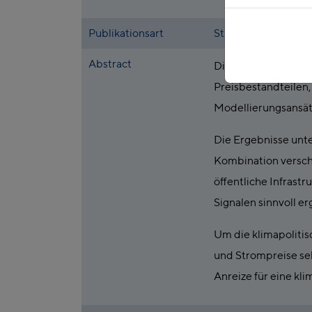
Publikationsart
Studie
Abstract
Die Studie analysie
Preisbestandteilen,
Modellierungsansätz
Die Ergebnisse unte
Kombination versch
öffentliche Infras
Signalen sinnvoll e
Um die klimapolitis
und Strompreise se
Anreize für eine kl