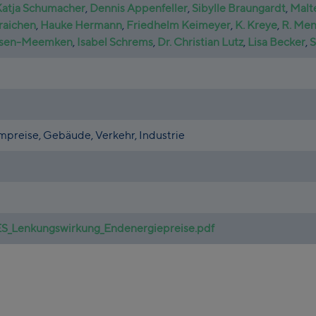
Katja Schumacher
,
Dennis Appenfeller
,
Sibylle Braungardt
,
Malt
raichen
,
Hauke Hermann
,
Friedhelm Keimeyer
,
K. Kreye
,
R. Men
esen-Meemken
,
Isabel Schrems
,
Dr. Christian Lutz
,
Lisa Becker
,
S
mpreise, Gebäude, Verkehr, Industrie
_Lenkungswirkung_Endenergiepreise.pdf