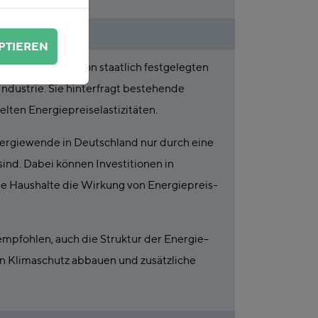
PTIEREN
mpreisen sowie von staatlich festgelegten
ndustrie. Sie hinterfragt bestehende
lten Energiepreiselastizitäten.
nergiewende in Deutschland nur durch eine
nd. Dabei können Investitionen in
e Haushalte die Wirkung von Energiepreis-
empfohlen, auch die Struktur der Energie-
n Klimaschutz abbauen und zusätzliche