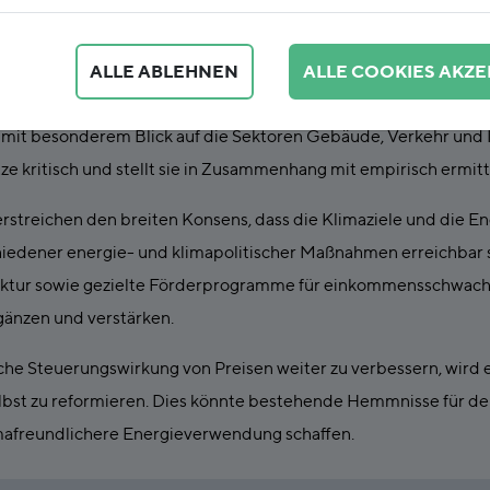
ALLE ABLEHNEN
ALLE COOKIES AKZE
rt die klimapolitische Steuerungswirkung von Energie- und Stro
 mit besonderem Blick auf die Sektoren Gebäude, Verkehr und I
e kritisch und stellt sie in Zusammenhang mit empirisch ermitte
rstreichen den breiten Konsens, dass die Klimaziele und die E
iedener energie- und klimapolitischer Maßnahmen erreichbar si
truktur sowie gezielte Förderprogramme für einkommensschwach
rgänzen und verstärken.
che Steuerungswirkung von Preisen weiter zu verbessern, wird 
lbst zu reformieren. Dies könnte bestehende Hemmnisse für de
imafreundlichere Energieverwendung schaffen.