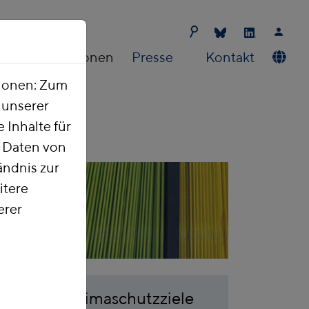
Publikationen
Presse
Kontakt
tionen: Zum
t unserer
 Inhalte für
e Daten von
ndnis zur
itere
erer
hung der Klimaschutzziele