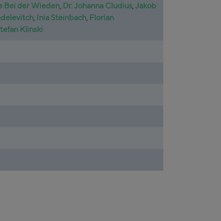
e Bei der Wieden
,
Dr. Johanna Cludius
,
Jakob
delevitch
,
Inia Steinbach
,
Florian
tefan Klinski