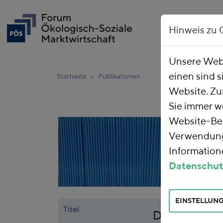
Hinweis zu 
Unsere Webs
einen sind s
Startseite
Publikationen
Website. Zu
Sie immer w
Website-Bes
Verwendung 
Informatione
Datenschut
EINSTELLUN
Titel
Die Lenkungs