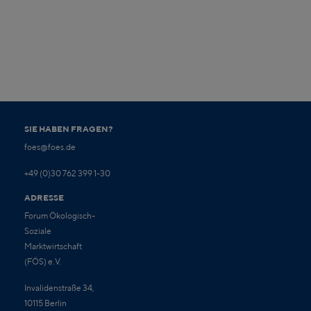
SIE HABEN FRAGEN?
foes@foes.de
+49 (0)30 762 399 1-30
ADRESSE
Forum Ökologisch-
Soziale
Marktwirtschaft
(FÖS) e.V.
Invalidenstraße 34,
10115 Berlin