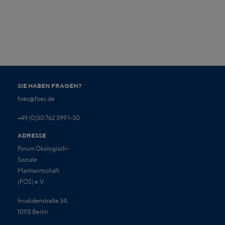
SIE HABEN FRAGEN?
foes@foes.de
+49 (0)30 762 399 1-30
ADRESSE
Forum Ökologisch-
Soziale
Marktwirtschaft
(FÖS) e.V.
Invalidenstraße 34,
10115 Berlin