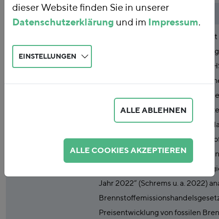
dieser Website finden Sie in unserer
Publikationsart
Studie
Datenschutzerklärung
und im
Impressum
.
Abstract
Der vorliegende Abschlussbericht
laufenden Vorhabens „Evaluierun
EINSTELLUNGEN
nationalen Emissionshandels (nE
Schwerpunkt“ fasst die wesentlic
Ergebnisse und Berichte zusammen.
Kapitel 1 werden in Kapitel 2 die 
ALLE ABLEHNEN
Analysen zur Wirkung des nEHS darg
„Wirkung des nationalen Brennsto
ALLE COOKIES AKZEPTIEREN
Auswertungen und Analysen. Grund
Erfahrungsbericht der Bundesreg
Jahr 2022“ (Schrems u. a. 2022) ana
Brennstoffemissionshandelsgesetz
Preisentwicklung von fossilen Bren