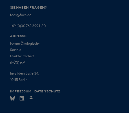
SIE HABEN FRAGEN?
foes@foes.de
+49 (0)30 762 399 1-30
ADRESSE
Forum Ökologisch-
Soziale
Marktwirtschaft
(FÖS) e.V.
Invalidenstraße 34,
10115 Berlin
IMPRESSUM
DATENSCHUTZ