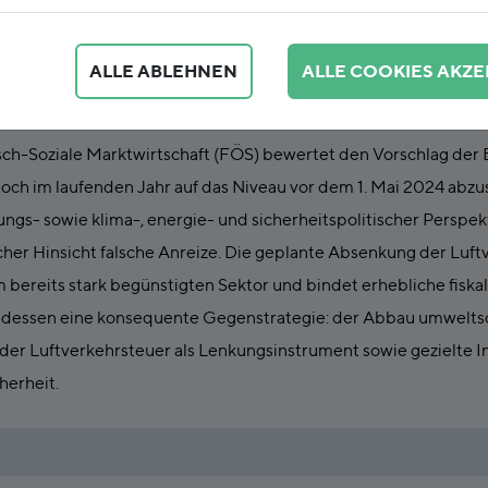
tzes zur Änderung des Luftverkehrssteuer
ALLE ABLEHNEN
ALLE COOKIES AKZE
ch-Soziale Marktwirtschaft (FÖS) bewertet den Vorschlag der 
och im laufenden Jahr auf das Niveau vor dem 1. Mai 2024 abzuse
lungs- sowie klima-, energie- und sicherheitspolitischer Perspe
cher Hinsicht falsche Anreize. Die geplante Absenkung der Luf
m bereits stark begünstigten Sektor und bindet erhebliche fisk
tattdessen eine konsequente Gegenstrategie: der Abbau umwelts
er Luftverkehrsteuer als Lenkungsinstrument sowie gezielte In
herheit.