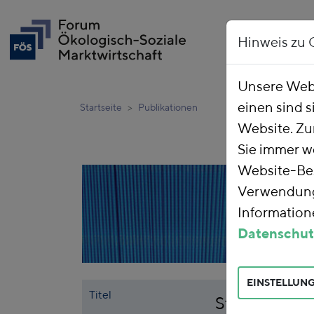
Hinweis zu 
Unsere Webs
einen sind s
Startseite
Publikationen
Website. Zu
Sie immer w
Website-Bes
Verwendung 
Informatione
Datenschut
EINSTELLUN
Titel
Stellungnahm