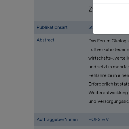
Zweiten Gese
Publikationsart
Studie
Abstract
Das Forum Ökologis
Luftverkehrsteuer n
wirtschafts-, vertei
und setzt in mehrfa
Fehlanreize in eine
Erforderlich ist s
Weiterentwicklung d
und Versorgungssic
Auftraggeber*innen
FOES. e.V.