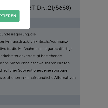
gesetzes“ (BT-Drs. 21/5688)
PTIEREN
Bundesregierung, die
nken, ausdrücklich kritisch. Aus finanz-,
ktive ist die Maßnahme nicht gerechtfertigt
tverkehrsteuer verfestigt bestehende
alische Mittel ohne nachweisbaren Nutzen.
chädlicher Subventionen, eine spürbare
vestitionen in klimafreundliche Alternativen