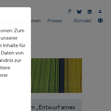
Publikationen
Presse
Kontakt
tionen: Zum
t unserer
 Inhalte für
e Daten von
ndnis zur
itere
erer
rtschaft zum „Entwurf eines