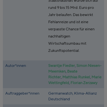
Staatshaushalt würde sich auf
rund 9 bis 15 Mrd. Euro pro
Jahr belaufen. Das bewirkt
Fehlanreize und ist eine
verpasste Chance für einen
nachhaltigen
Wirtschaftsumbau mit
Zukunftspotential.
Autor*innen
Swantje Fiedler
,
Simon Niesen-
Meemken
,
Beate
Richter
,
Matthias Runkel
,
Marie
Wettingfeld
,
Florian Zerzawy
Auftraggeber*innen
Germanwatch, Klima-Allianz
Deutschland