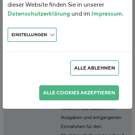
dieser Website finden Sie in unserer
Koalitionsvertrag
Datenschutzerklärung
und im
Impressum
.
Publikationsart
Studie
EINSTELLUNGEN
Abstract
Der Koalitionsvertrag der
neuen Bundesregierung
enthält verschiedene
ALLE ABLEHNEN
Vorhaben, die
umweltschädliche
Subventionen und Anreize
ALLE COOKIES AKZEPTIEREN
erhöhen können. Das finanzielle
Volumen aus zusätzlichen
Ausgaben und entgangenen
Einnahmen für den